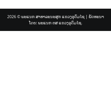
2026 © ພະແນກ ສາທາລະນະສຸກ ແຂວງອຸດົມໄຊ
| ພັດທະນາ
ໂດຍ:
ພະແນກ ຕສ ແຂວງອຸດົມໄຊ.