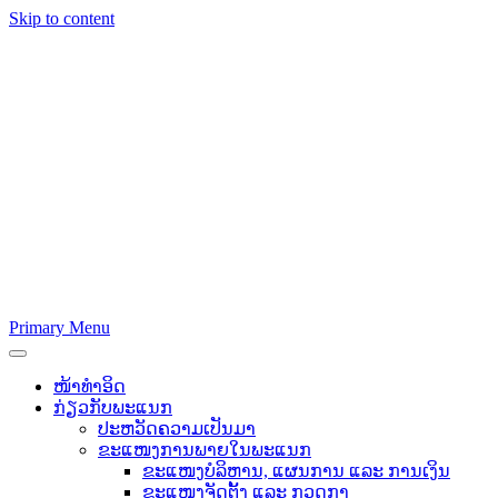
Skip to content
Primary Menu
ໜ້າທຳອິດ
ກ່ຽວກັບພະແນກ
ປະຫວັດຄວາມເປັນມາ
ຂະແໜງການພາຍໃນພະແນກ
ຂະແໜງບໍລິຫານ, ແຜນການ ແລະ ການເງິນ
ຂະແໜງຈັດຕັ້ງ ແລະ ກວດກາ