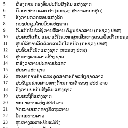
5
ຫ້ອງການ ກອງທຶນປະກັນສັງຄົມ ແຫ່ງຊາດ
6
ກົມອາຫານ ແລະ ຢາ (ກະຊວງ ສາທາລະນະສຸກ)
7
ອົງການກວດສອບແຫ່ງລັດ
8
ກອງປະຊຸມໂຕະມົນແຫ່ງຊາດ
9
ກົມເຕັກໂນໂລຊີ ການສື່ສານ ຂໍ້ມູນຂ່າວສານ (ກະຊວງ ປທສ)
10
ສູນສະກັດກັ້ນ ແລະ ແກ້ໄຂເຫດສຸກເສີນທາງຄອມພິວເຕີ (ກະຊ
11
ສູນບໍລິຫານລັດດ້ວຍເອເລັກໂຕຣນິກ (ກະຊວງ ປທສ)
12
ສູນອິນເຕີເນັດແຫ່ງຊາດ (ກະຊວງ ປທສ)
13
ສູນກາງແນວລາວສ້າງຊາດ
14
ຫອ້ງວ່າການປະທານປະເທດ
15
ສະພາແຫ່ງຊາດ
16
ສະພາ​ການ​ຄ້າ ​ແລະ ອຸດສາຫະກໍາ​ແຫ່ງ​ຊາດ​ລາວ
17
ສູນຂໍ້ມູນຂ່າວສານທາງດ້ານການຄ້າຂອງ ສປປ ລາວ
18
ອົງການປະກັນສັງຄົມ ແຫ່ງຊາດ
19
ສູນສະຖິຕິແຫ່ງຊາດ
20
ທະນາຄານແຫ່ງ ສປປ ລາວ
21
ຈົດໝາຍເຫດທາງລັດຖະການ
22
ລັດຖະບານລາວ
23
ສູນກາງສະຫະພັນແມ່ຍິງ