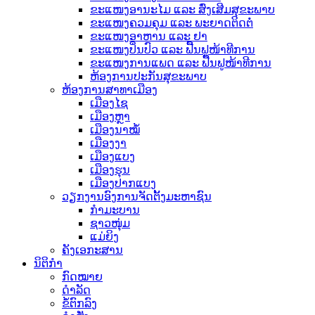
ຂະແໜງອານະໄມ ແລະ ສົ່ງເສີມສຸຂະພາບ
ຂະແໜງຄວມຄຸມ ແລະ ພະຍາດຕິດຕໍ່
ຂະແໜງອາຫານ ແລະ ຢາ
ຂະແໜງປິ່ນປົວ ແລະ ຟື້ນຟູໜ້າທີການ
ຂະແໜງການແພດ ແລະ ຟື້ນຟູໜ້າທີການ
ຫ້ອງການປະກັນສຸຂະພາບ
ຫ້ອງການສາທາເມືອງ
ເມືອງໄຊ
ເມືອງຫຼາ
ເມືອງນາໝໍ້
ເມືອງງາ
ເມືອງແບງ
ເມືອງຮຸນ
ເມືອງປາກແບງ
ວຽກງານອົງການຈັດຕັ້ງມະຫາຊົນ
ກຳມະບານ
ຊາວໜຸ່ມ
ແມ່ຍິງ
ຄັງເອກະສານ
ນິຕິກຳ
ກົດໝາຍ
ດຳລັດ
ຂໍ້ຕົກລົງ