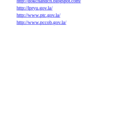
http://dokchandch.blogspot.com/
http://lpryu.gov.la/
http://www.ptc.gov.la/
http://www.pccob.gov.la/