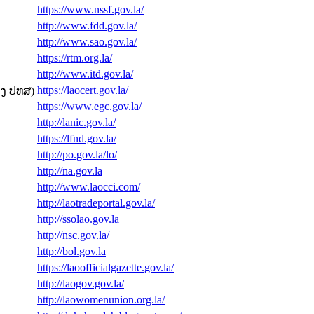
https://www.nssf.gov.la/
http://www.fdd.gov.la/
http://www.sao.gov.la/
https://rtm.org.la/
http://www.itd.gov.la/
https://laocert.gov.la/
ວງ ປທສ)
https://www.egc.gov.la/
http://lanic.gov.la/
https://lfnd.gov.la/
http://po.gov.la/lo/
http://na.gov.la
http://www.laocci.com/
http://laotradeportal.gov.la/
http://ssolao.gov.la
http://nsc.gov.la/
http://bol.gov.la
https://laoofficialgazette.gov.la/
http://laogov.gov.la/
http://laowomenunion.org.la/