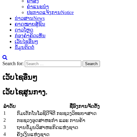
ຄຳສັ່ງ
ຄຳແນະນຳ
ປະກາດແຈ້ງການ
Notice
ຂ່າວສານ
News
ຄາດໝາຍສູ້ຊົນ
ດາວໂຫຼດ
ກ່ອງຄຳຄິດເຫັນ
ເວັບໄຊອື່ນໆ
ຂໍ້ມູນຕິດຕໍ່
Search for:
ເວັບໄຊອື່ນໆ
ເວັບໄຊສູນກາງ.
ລຳດັບ
ຊື່ອົງການຈັດຕັ້ງ
1
ກົມເຕັກໂນໂລຊີດີຈິຕີ ກະຊວງວິທະຍາສາດ
2
ກະຊວງອຸດສາຫະກຳ ແລະ ການຄ້າ
3
ຖານຂໍ້ມູນວິສາຫະກິດແຫ່ງຊາດ
4
ຄັງເງິນແຫ່ງຊາດ