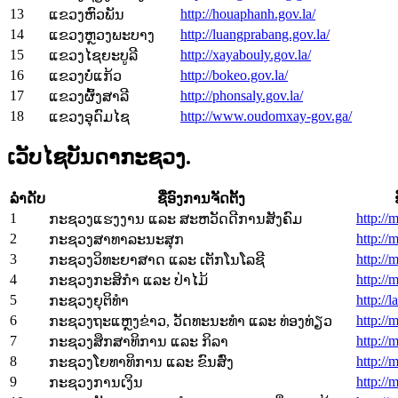
13
http://houaphanh.gov.la/
ແຂວງຫົວພັນ
14
http://luangprabang.gov.la/
ແຂວງຫຼວງພະບາງ
15
http://xayabouly.gov.la/
ແຂວງໄຊຍະບູລີ
16
http://bokeo.gov.la/
ແຂວງບໍ່ແກ້ວ
17
http://phonsaly.gov.la/
ແຂວງຜົ້ງສາລີ
18
http://www.oudomxay-gov.ga/
ແຂວງອຸດົມໄຊ
ເວັບໄຊບັນດາກະຊວງ.
ລຳດັບ
ຊື່ອົງການຈັດຕັ້ງ
1
http://
ກະຊວງແຮງງານ ແລະ ສະຫວັດດີການສັງຄົມ
2
http://
ກະຊວງສາທາລະນະສຸກ
3
http://
ກະຊວງວິທະຍາສາດ ແລະ ເຕັກໂນໂລຊີ
4
http://
ກະຊວງກະສິກຳ ແລະ ປ່າໄມ້
5
http://l
ກະຊວງຍຸຕິທຳ
6
http://m
ກະຊວງຖະແຫຼງຂ່າວ, ວັດທະນະທຳ ແລະ ທ່ອງທ່ຽວ
7
http://
ກະຊວງສຶກສາທິການ ແລະ ກິລາ
8
http://
ກະຊວງໂຍທາທິການ ແລະ ຂົນສົ່ງ
9
http://
ກະຊວງການເງິນ