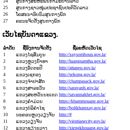
24
ສູນກາງສະຫະພັນກຳມະບານລາວ
25
ສູນກາງຊາວໜຸ່ມປະຊາຊົນປະຕິວັດລາວ
26
ໂຄສະນາອົບຮົມສູນກາງພັກ
27
ຄະນະຈັດຕັ້ງສູນກາງພັກ
ເວັບໄຊບັນດາແຂວງ.
ລຳດັບ
ຊື່ອົງການຈັດຕັ້ງ
ຊື່ລະຫັດເວັບໄຊ
1
http://xaysomboun.gov.la/
ແຂວງໄຊສົມບູນ
2
http://luangnamtha.gov.la/
ແຂວງຫຼວງນ້ຳທາ
3
http://attapeu.gov.la/
ແຂວງອັດຕະປື
4
http://sekong.gov.la/
ແຂວງເຊກອງ
5
http://champasack.gov.la/
ແຂວງຈຳປາສັກ
6
http://saravanh.gov.la/
ແຂວງສາລະວັນ
7
http://savannakhet.gov.la/
ແຂວງສະຫວັນນະເຂດ
8
https://khammouane.gov.la/
ແຂວງຄຳມ່ວນ
9
http://bolikhamxay.gov.la/
ແຂວງບໍລິຄຳໄຊ
10
http://#
ນະຄອນຫຼວງວຽງຈັນ
11
http://vientianecity.gov.la/
ແຂວງວຽງຈັນ
12
http://xiengkhouang.gov.la/
ແຂວງຊຽງຂວາງ