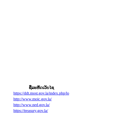
ຊື່ລະຫັດເວັບໄຊ
https://ddt.most.gov.la/index.php/lo
http://www.moic.gov.la/
http://www.ned.gov.la/
https://treasury.gov.la/