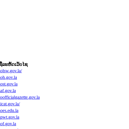
ຊື່ລະຫັດເວັບໄຊ
molsw.gov.la/
moh.gov.la
most.gov.la
maf.gov.la
aoofficialgazette.gov.la
icat.gov.la/
moes.edu.la
mpwt.gov.la
mof.gov.la