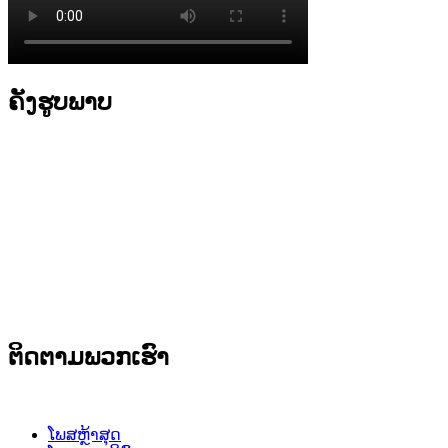
ຄັງຮູບພາບ
ຕິດຕາມພວກເຮົາ
ໂພສຫຼ້າສຸດ