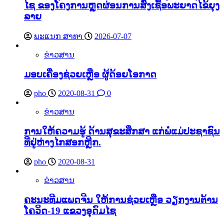
ໄຊ ຂອງໂຄງການຫຼຸດຜ່ອນການສົ່ງເຊື້ອພະຍາດໄຂ້ຍຸງ
ລາຍ
ພະແນກ ສາທາ
2026-07-07
ຂ່າວສານ
ມອບເຄື່ອງຊ່ວຍເຫຼືອ ຜູ້ດ້ອຍໂອກາດ
pho
2020-08-31
0
ຂ່າວສານ
ການໃຫ້ຄວາມຮູ້ ດ້ານສຸຂະສຶກສາ ແກ່ພໍ່ແມ່ປະຊາຊົນ
ທີ່ຢູ່ຫ່າງໄກສອກຫຼີກ.
pho
2020-08-31
ຂ່າວສານ
ຄະນະທີມແພດຈີນ ໃຫ້ການຊ່ວຍເຫຼືອ ວຽກງານຕ້ານ
ໂຄວິດ-19 ແຂວງອຸດົມໄຊ