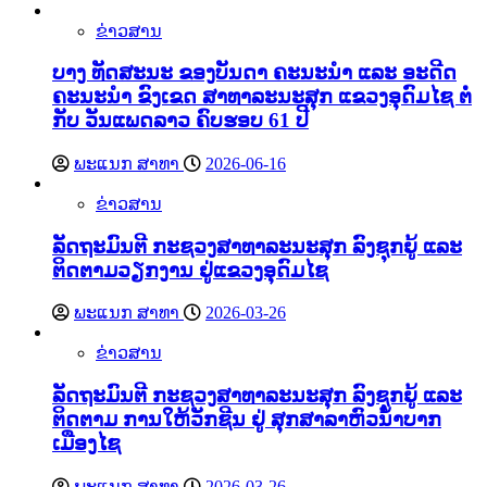
ຂ່າວສານ
ບາງ ທັດສະນະ ຂອງບັນດາ ຄະນະນຳ ແລະ ອະດີດ
ຄະນະນຳ ຂົງເຂດ ສາທາລະນະສຸກ ແຂວງອຸດົມໄຊ ຕໍ່
ກັບ ວັນແພດລາວ ຄົບຮອບ 61 ປີ
ພະແນກ ສາທາ
2026-06-16
ຂ່າວສານ
ລັດຖະມົນຕີ ກະຊວງສາທາລະນະສຸກ ລົງຊຸກຍູ້ ແລະ
ຕິດຕາມວຽກງານ ຢູ່ແຂວງອຸດົມໄຊ
ພະແນກ ສາທາ
2026-03-26
ຂ່າວສານ
ລັດຖະມົນຕີ ກະຊວງສາທາລະນະສຸກ ລົງຊຸກຍູ້ ແລະ
ຕິດຕາມ ການໃຫ້ວັກຊີນ ຢູ່ ສຸກສາລາຫົວນໍ້າບາກ
ເມືອງໄຊ
ພະແນກ ສາທາ
2026-03-26