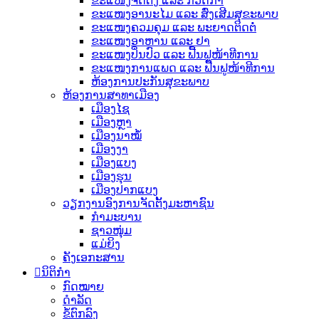
ຂະແໜງຈັດຕັ້ງ ແລະ ກວດກາ
ຂະແໜງອານະໄມ ແລະ ສົ່ງເສີມສຸຂະພາບ
ຂະແໜງຄວມຄຸມ ແລະ ພະຍາດຕິດຕໍ່
ຂະແໜງອາຫານ ແລະ ຢາ
ຂະແໜງປິ່ນປົວ ແລະ ຟື້ນຟູໜ້າທີການ
ຂະແໜງການແພດ ແລະ ຟື້ນຟູໜ້າທີການ
ຫ້ອງການປະກັນສຸຂະພາບ
ຫ້ອງການສາທາເມືອງ
ເມືອງໄຊ
ເມືອງຫຼາ
ເມືອງນາໝໍ້
ເມືອງງາ
ເມືອງແບງ
ເມືອງຮຸນ
ເມືອງປາກແບງ
ວຽກງານອົງການຈັດຕັ້ງມະຫາຊົນ
ກຳມະບານ
ຊາວໜຸ່ມ
ແມ່ຍິງ
ຄັງເອກະສານ
ນິຕິກຳ
ກົດໝາຍ
ດຳລັດ
ຂໍ້ຕົກລົງ