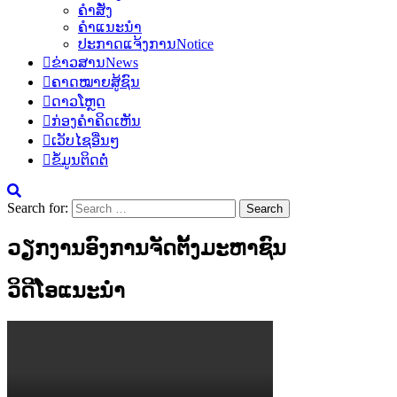
ຄຳສັ່ງ
ຄຳແນະນຳ
ປະກາດແຈ້ງການ
Notice
ຂ່າວສານ
News
ຄາດໝາຍສູ້ຊົນ
ດາວໂຫຼດ
ກ່ອງຄຳຄິດເຫັນ
ເວັບໄຊອື່ນໆ
ຂໍ້ມູນຕິດຕໍ່
Search for:
ວຽກງານອົງການຈັດຕັ້ງມະຫາຊົນ
ວິດີໂອແນະນຳ