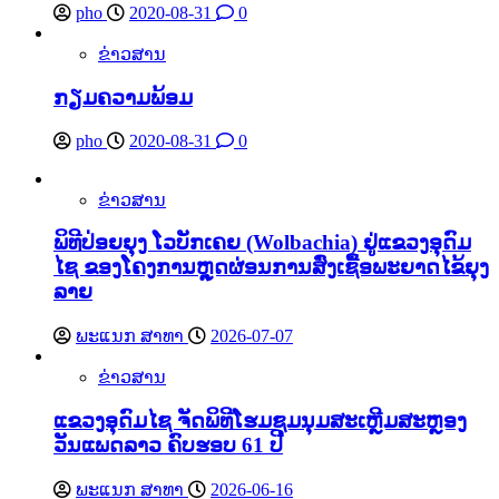
pho
2020-08-31
0
ຂ່າວສານ
ກຽມຄວາມພ້ອມ
pho
2020-08-31
0
ຂ່າວສານ
ພິທີປ່ອຍຍຸງ ໂວບັກເຄຍ (Wolbachia) ຢູ່ແຂວງອຸດົມ
ໄຊ ຂອງໂຄງການຫຼຸດຜ່ອນການສົ່ງເຊື້ອພະຍາດໄຂ້ຍຸງ
ລາຍ
ພະແນກ ສາທາ
2026-07-07
ຂ່າວສານ
ແຂວງອຸດົມໄຊ ຈັດພິທີໂຮມຊຸມນຸມສະເຫຼີມສະຫຼອງ
ວັນແພດລາວ ຄົບຮອບ 61 ປີ
ພະແນກ ສາທາ
2026-06-16