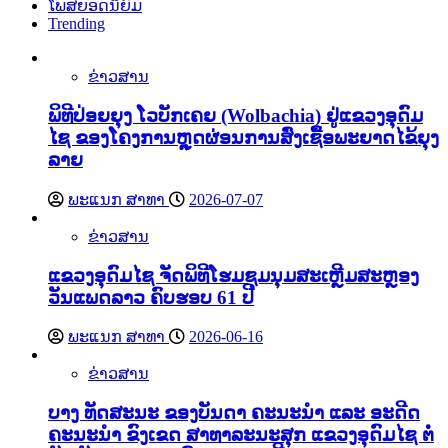
ໂພສຍອດນິຍົມ
Trending
ຂ່າວສານ
ພິທີປ່ອຍຍຸງ ໂວບັກເຄຍ (Wolbachia) ຢູ່ແຂວງອຸດົມ
ໄຊ ຂອງໂຄງການຫຼຸດຜ່ອນການສົ່ງເຊື້ອພະຍາດໄຂ້ຍຸງ
ລາຍ
ພະແນກ ສາທາ
2026-07-07
ຂ່າວສານ
ແຂວງອຸດົມໄຊ ຈັດພິທີໂຮມຊຸມນຸມສະເຫຼີມສະຫຼອງ
ວັນແພດລາວ ຄົບຮອບ 61 ປີ
ພະແນກ ສາທາ
2026-06-16
ຂ່າວສານ
ບາງ ທັດສະນະ ຂອງບັນດາ ຄະນະນຳ ແລະ ອະດີດ
ຄະນະນຳ ຂົງເຂດ ສາທາລະນະສຸກ ແຂວງອຸດົມໄຊ ຕໍ່