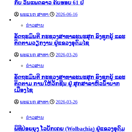
ກັບ ວັນແພດລາວ ຄົບຮອບ 61 ປີ
ພະແນກ ສາທາ
2026-06-16
ຂ່າວສານ
ລັດຖະມົນຕີ ກະຊວງສາທາລະນະສຸກ ລົງຊຸກຍູ້ ແລະ
ຕິດຕາມວຽກງານ ຢູ່ແຂວງອຸດົມໄຊ
ພະແນກ ສາທາ
2026-03-26
ຂ່າວສານ
ລັດຖະມົນຕີ ກະຊວງສາທາລະນະສຸກ ລົງຊຸກຍູ້ ແລະ
ຕິດຕາມ ການໃຫ້ວັກຊີນ ຢູ່ ສຸກສາລາຫົວນໍ້າບາກ
ເມືອງໄຊ
ພະແນກ ສາທາ
2026-03-26
ຂ່າວສານ
ພິທີປ່ອຍຍຸງ ໂວບັກເຄຍ (Wolbachia) ຢູ່ແຂວງອຸດົມ